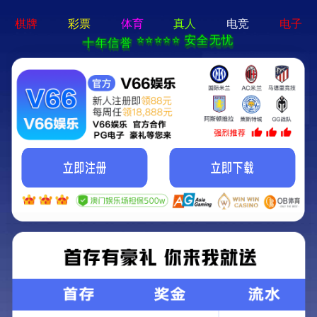
欢迎访问香港六宝典资料！
首页
公司简介
产品中心
厂区场貌
蒙药
发展历程
中药
化学药
您当前的位置 ：
首 页
>
资质荣誉
医疗器械
专精特新中小企业
2026-03-20
3次